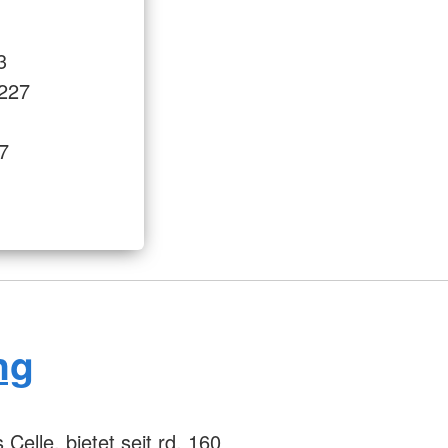
3
3227
7
ng
Celle, bietet seit rd. 160