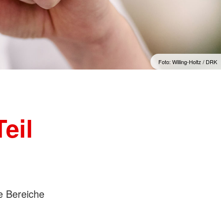
ndienste
Foto: Willing-Holtz / DRK
eil
le Bereiche