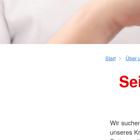
Erste Hilfe "Handicaps"
Kita-Formulare-Geb
Kurs AED- Frühdefibrillation
Ganztagsschulen
Schulbegleitung
Start
Über 
Se
Wir suchen
unseres Kr