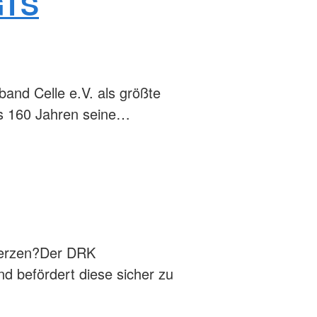
GTS
band Celle e.V. als größte
als 160 Jahren seine…
 Herzen?Der DRK
d befördert diese sicher zu