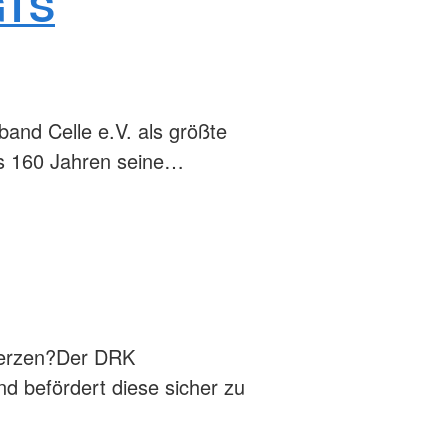
GTS
band Celle e.V. als größte
als 160 Jahren seine…
 Herzen?Der DRK
d befördert diese sicher zu