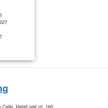
3
3227
7
ng
Celle, bietet seit rd. 160