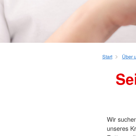
Erste Hilfe "Handicaps"
Kita-Formulare-Geb
Kurs AED- Frühdefibrillation
Ganztagsschulen
Schulbegleitung
Start
Über 
Se
Wir suchen
unseres Kr