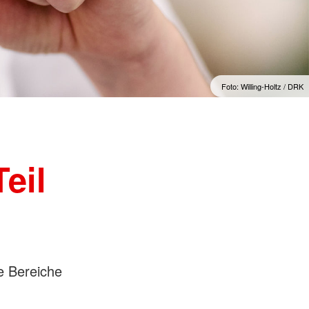
ndienste
Foto: Willing-Holtz / DRK
eil
le Bereiche