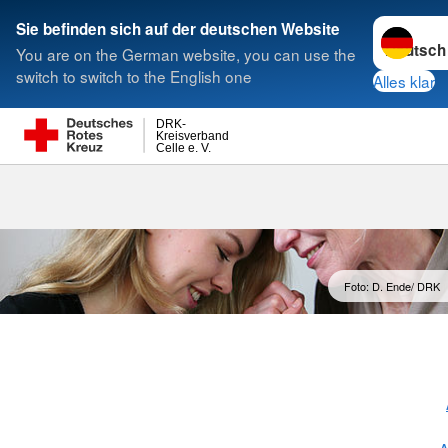
Sprache w
Sie befinden sich auf der deutschen Website
You are on the German website, you can use the
Suche
switch to switch to the English one
Alles klar
DRK-
Kreisverband
Celle e. V.
Entlastende H
Foto: D. Ende/ DRK