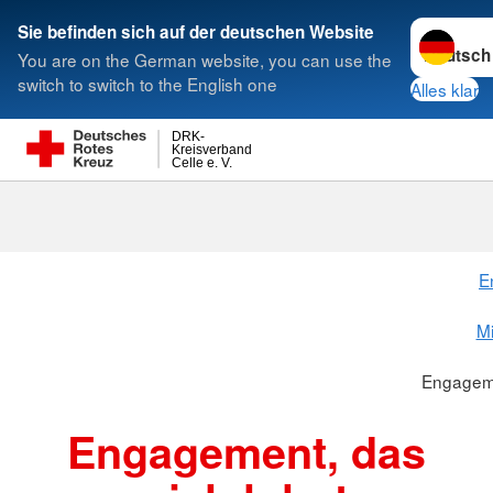
Sprache w
Sie befinden sich auf der deutschen Website
You are on the German website, you can use the
Suche
switch to switch to the English one
Alles klar
DRK-
Kreisverband
Celle e. V.
Engagement, 
E
Mi
Engageme
Engagement, das