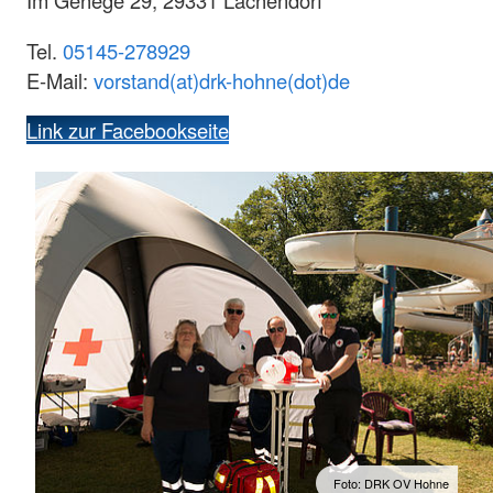
Im Gehege 29, 29331 Lachendorf
Tel.
05145-278929
E-Mail:
vorstand(at)drk-hohne(dot)de
Link zur Facebookseite
Foto: DRK OV Hohne