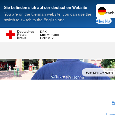
Sprache w
Sie befinden sich auf der deutschen Website
You are on the German website, you can use the
Suche
switch to switch to the English one
Alles klar
DRK-
Kreisverband
Celle e. V.
OV Hohne
Foto: DRK OV Hohne
E
Unse