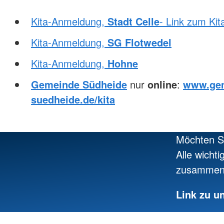
Kita-Anmeldung,
Stadt Celle
- Link zum Kit
Kita-Anmeldung,
SG Flotwedel
Kita-Anmeldung,
Hohne
Gemeinde Südheide
nur
online
:
www.ge
suedheide.de/kita
Möchten Si
Alle wicht
zusammeng
Link zu u