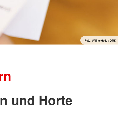
ndienste
Foto: Willing-Holtz / DRK
rn
en und Horte