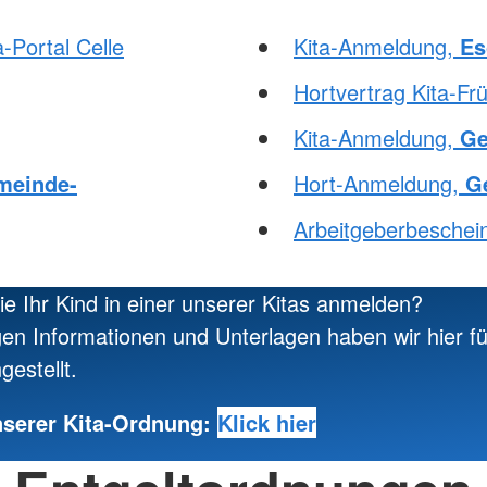
a-Portal Celle
Kita-Anmeldung,
Es
Hortvertrag Kita-Fr
Kita-Anmeldung,
Ge
meinde-
Hort-Anmeldung,
G
Arbeitgeberbeschei
e Ihr Kind in einer unserer Kitas anmelden?
igen Informationen und Unterlagen haben wir hier fü
estellt.
nserer Kita-Ordnung:
Klick hier