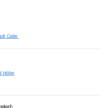
adt Celle
d Höfer
ndorf: