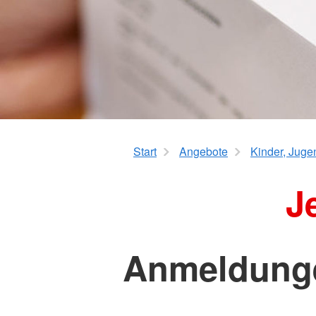
Erste Hilfe "Handicaps"
Kita-Formulare-
Kurs AED- Frühdefibrillation
Ganztagsschulen
Schulbegleitung
Start
Angebote
Kinder, Juge
J
Anmeldungen