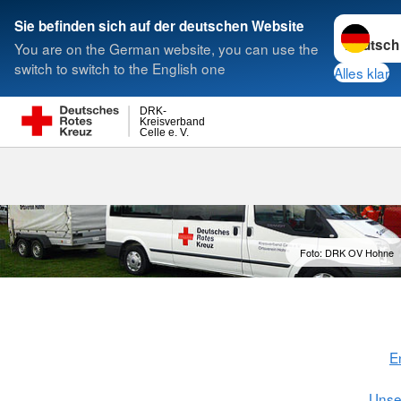
Sprache w
Sie befinden sich auf der deutschen Website
You are on the German website, you can use the
Suche
switch to switch to the English one
Alles klar
DRK-
Kreisverband
Celle e. V.
Foto: DRK OV Hohne
E
Unse