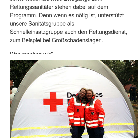
Rettungssanitäter stehen dabei auf dem
Programm. Denn wenn es nötig ist, unterstützt
unsere Sanitätsgruppe als
Schnelleinsatzgruppe auch den Rettungsdienst,
zum Beispiel bei Großschadenslagen.
Was machen wir?
Durchführen von Sanitätsdiensten
Verpflegungs- und Betreuungseinsätze in
Großschadenslagen
Mithilfe bei regelmäßig stattfindenden
Blutspenden
Die Mitglieder der Bereitschaft treffen sich
jeden 2. Dienstag
(gerade Woche)
von 19 bis
21 Uhr.