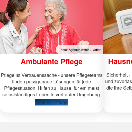
Erste Hilfe "Handicaps"
Kita-Formulare-Geb
Kurs AED- Frühdefibrillation
Ganztagsschulen
Schulbegleitung
Foto: Agentur Vatter + Vatter
Hausno
Ambulante Pflege
Sicherheit -
Pflege ist Vertrauenssache - unsere Pflegeteams
und zuverläss
finden passgenaue Lösungen für jede
die ihre Sel
Pflegesituation. Hilfen zu Hause, für ein meist
selbstständiges Leben in vertrauter Umgebung.
Infos zur Pflege