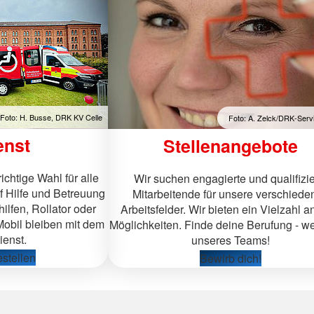
ndienste
Foto: H. Busse, DRK KV Celle
Foto: A. Zelck/DRK-Ser
enst
Stellenangebote
ichtige Wahl für alle
Wir suchen engagierte und qualifizie
uf Hilfe und Betreuung
Mitarbeitende für unsere verschiede
lfen, Rollator oder
Arbeitsfelder. Wir bieten ein Vielzahl a
Mobil bleiben mit dem
Möglichkeiten. Finde deine Berufung - we
enst.
unseres Teams!
estellen
Bewirb dich!