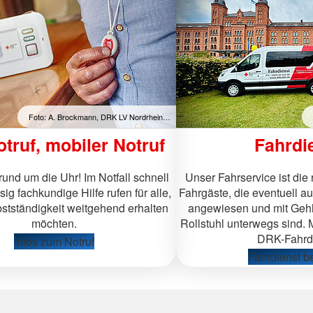
ühren
Freiwillige
Foto: A. Brockmann, DRK LV Nordrhein…
truf, mobiler Notruf
Fahrdi
 rund um die Uhr! Im Notfall schnell
Unser Fahrservice ist die r
ig fachkundige Hilfe rufen für alle,
Fahrgäste, die eventuell a
bstständigkeit weitgehend erhalten
angewiesen und mit Gehhi
möchten.
Rollstuhl unterwegs sind. 
DRK-Fahrdi
Infos zum Notruf
Fahrdienst b