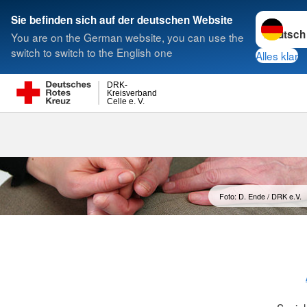
Sprache w
Sie befinden sich auf der deutschen Website
You are on the German website, you can use the
Suche
switch to switch to the English one
Alles klar
DRK-
Kreisverband
Celle e. V.
Foto: D. Ende / DRK e.V.