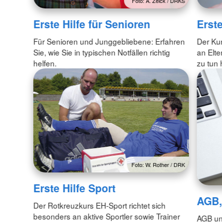
Foto: A. Zelck / DRKS
Erste Hilfe für Senioren
Erst
Für Senioren und Junggebliebene: Erfahren
Der Kur
Sie, wie Sie in typischen Notfällen richtig
an Elte
helfen.
zu tun
Foto: W. Rother / DRK
Erste Hilfe Sport
AGB,
Der Rotkreuzkurs EH‑Sport richtet sich
besonders an aktive Sportler sowie Trainer
AGB un