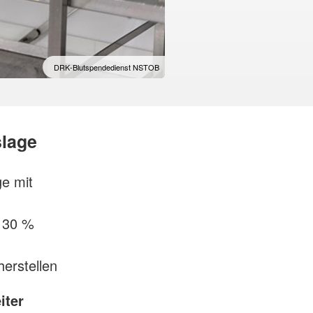
DRK-Blutspendedienst NSTOB
slage
e mit
t 30 %
herstellen
iter