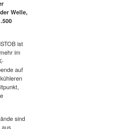
er
der Welle,
1.500
NSTOB ist
 mehr im
K-
pende auf
 kühleren
tpunkt,
te
tände sind
h aus