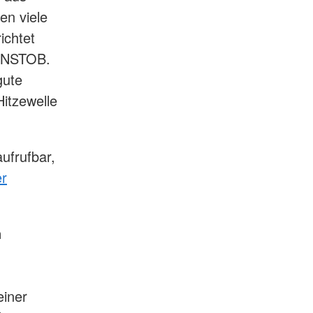
en viele
ichtet
t NSTOB.
gute
Hitzewelle
ufrufbar,
er
n
einer