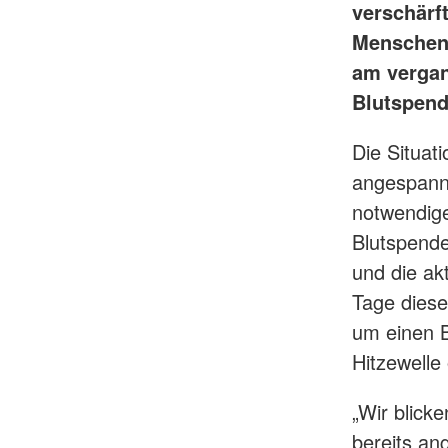
verschärf
Menschen 
am vergan
Blutspend
Die Situat
angespannt
notwendige
Blutspende
und die ak
Tage diese
um einen 
Hitzewell
„Wir blick
bereits an