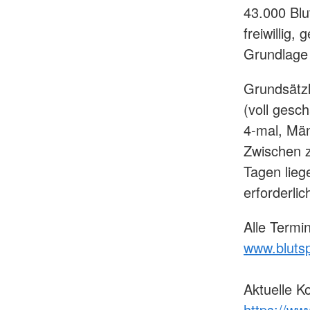
43.000 Blu
freiwillig
Grundlage 
Grundsätzl
(voll gesc
4-mal, Män
Zwischen 
Tagen lieg
erforderlic
Alle Termi
www.bluts
Aktuelle K
https://ww