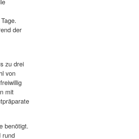
ie
 Tage.
rend der
s zu drei
hl von
eiwillig
n mit
utpräparate
 benötigt.
d rund