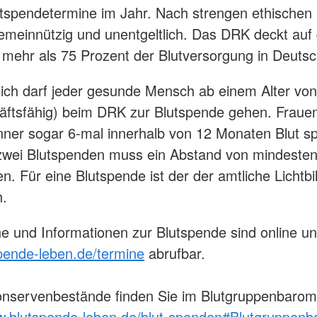
tspendetermine im Jahr. Nach strengen ethische
, gemeinnützig und unentgeltlich. Das DRK deckt auf
mehr als 75 Prozent der Blutversorgung in Deutsc
ich darf jeder gesunde Mensch ab einem Alter vo
häftsfähig) beim DRK zur Blutspende gehen. Fraue
ner sogar 6-mal innerhalb von 12 Monaten Blut s
zwei Blutspenden muss ein Abstand von mindeste
en. Für eine Blutspende ist der der amtliche Lichtb
h.
ne und Informationen zur Blutspende sind online un
pende-leben.de/termine
abrufbar.
onservenbestände finden Sie im Blutgruppenbarom
w.blutspende-leben.de/blut-spenden#Blutgruppenb