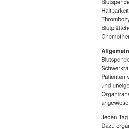
Blutspende
Haltbarkei
Thrombozyt
Blutplättc
Chemother
Allgemein
Blutspende
Schwerkran
Patienten 
und uneige
Organtrans
angewiese
Jeden Tag 
Dazu organ