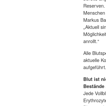
Reserven. 
Menschen v
Markus Ba
„Aktuell s
Möglichkei
anrollt.“
Alle Bluts
aktuelle 
aufgeführt
Blut ist n
Bestände 
Jede Vollbl
Erythrozyt