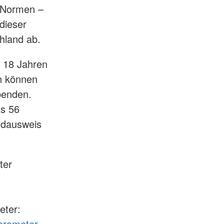
n Normen –
 dieser
hland ab.
n 18 Jahren
n können
penden.
ns 56
ildausweis
ter
eter:
arometer