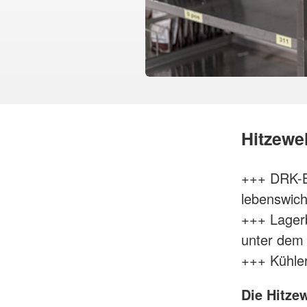
Hitzewe
+++ DRK-B
lebenswich
+++ Lager
unter dem
+++ Kühler
Die Hitzew