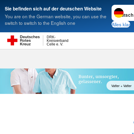
Sprache w
Sie befinden sich auf der deutschen Website
You are on the German website, you can use the
Suche
switch to switch to the English one
Alles klar
DRK-
Kreisverband
Celle e. V.
Pflegeberatu
Vatter + Vatter