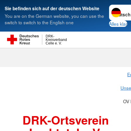
Sprache w
Sie befinden sich auf der deutschen Website
You are on the German website, you can use the
Suche
switch to switch to the English one
Alles klar
DRK-
Kreisverband
Celle e. V.
OV Lachtetal e
E
Unse
OV 
DRK-Ortsverein