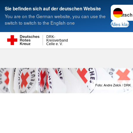
Sprache w
Sie befinden sich auf der deutschen Website
You are on the German website, you can use the
Suche
switch to switch to the English one
Alles klar
DRK-
Kreisverband
Celle e. V.
Foto: Andre Zelck / DRK