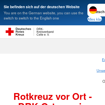
Sprache w
Sie befinden sich auf der deutschen Website
You are on the German website, you can use the
Suche
switch to switch to the English one
Alles klar
DRK-
Kreisverband
Celle e. V.
OV Eschede
E
Unse
O
Rotkreuz vor Ort -