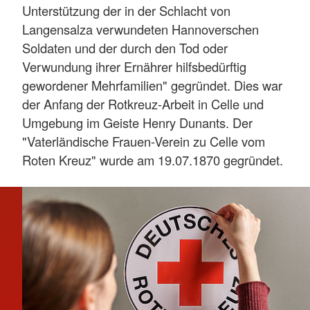
Schwesternschaft am 04.02.1950 ein neuer
Unterstützung der in der Schlacht von
Verband gegründet werden: das Deutsche Rote
Langensalza verwundeten Hannoverschen
Kreuz e. V. mit Sitz in Berlin und der
Soldaten und der durch den Tod oder
Geschäftsstelle in Bonn. Es wurde am
Verwundung ihrer Ernährer hilfsbedürftig
26.02.1951 von der Bundesregierung
gewordener Mehrfamilien" gegründet. Dies war
anerkannt, am 26.06.1952 vom Internationalen
der Anfang der Rotkreuz-Arbeit in Celle und
Komitee des Roten Kreuzes (IKRK) und am
Umgebung im Geiste Henry Dunants. Der
24.07.1952 in die Liga der Rotkreuz-
"Vaterländische Frauen-Verein zu Celle vom
Gesellschaften aufgenommen.
Roten Kreuz" wurde am 19.07.1870 gegründet.
Mehr anzeigen
Der DRK-Kreisverband Celle e. V. ist am
01.01.2003 aus der Zusammenlegung der
ehemaligen Kreisverbände Celle-Land und
Celle-Stadt hervorgegangen. Der DRK-
Kreisverband Celle-Land e. V. ist am
04.01.1949 erstmalig ins Vereinsregister
eingetragen worden.