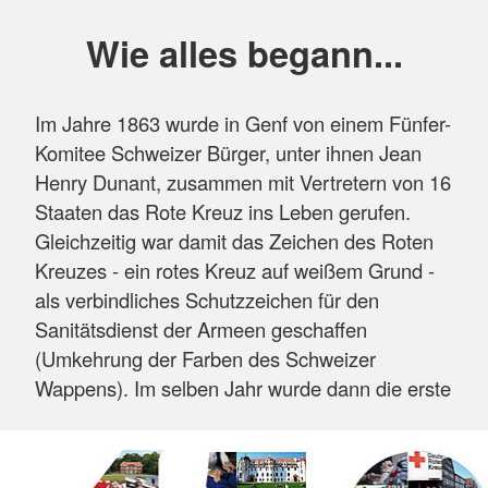
Wohngruppen
, im Patienten-Fahrdienst,
Wie alles begann...
Hausnotruf sowie der Verwaltung tätig.
Im Mittelpunkt unseres Handelns steht dabei
Im Jahre 1863 wurde in Genf von einem Fünfer-
immer die Hilfe im Zeichen der Menschlichkeit!
Komitee Schweizer Bürger, unter ihnen Jean
Mehr anzeigen
Henry Dunant, zusammen mit Vertretern von 16
Staaten das Rote Kreuz ins Leben gerufen.
Gleichzeitig war damit das Zeichen des Roten
Kreuzes - ein rotes Kreuz auf weißem Grund -
als verbindliches Schutzzeichen für den
Sanitätsdienst der Armeen geschaffen
(Umkehrung der Farben des Schweizer
Wappens). Im selben Jahr wurde dann die erste
Rotkreuz-Gemeinschaft in einem deutschen
Land gegründet: der Württembergische
Sanitätsverein in Stuttgart.