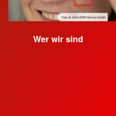
Foto: A. Zelck/DRK-Service GmbH
Wer wir sind
Am 09.07.1866 startete die Rotkreuz-Arbeit in
Celle und Umgebung im Geiste Henry Dunants.
Der Kreisverband Celle-Land ist am 04.01.1949
erstmalig ins Vereinsregister eingetragen
worden und im Jahr 2016 feierte das Celler
Rote Kreuz sein 150-jähriges Bestehen.
Historie:
In Celle gab es zwei Rotkreuz-Verbände, den