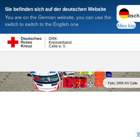
Sprache w
Sie befinden sich auf der deutschen Website
You are on the German website, you can use the
Suche
switch to switch to the English one
Alles klar
DRK-
Kreisverband
Celle e. V.
DRK-Kreisver
Foto: DRK KV Celle
W