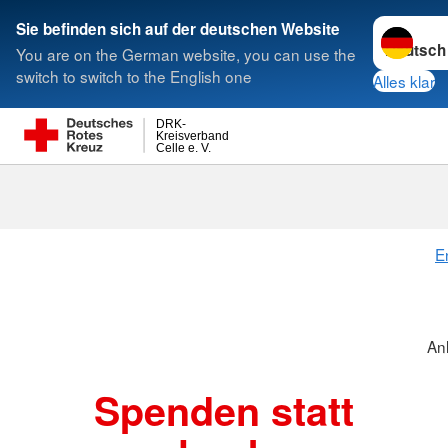
Sprache w
Sie befinden sich auf der deutschen Website
You are on the German website, you can use the
Suche
switch to switch to the English one
Alles klar
DRK-
Kreisverband
Celle e. V.
Anlass-Spen
E
An
Spenden statt