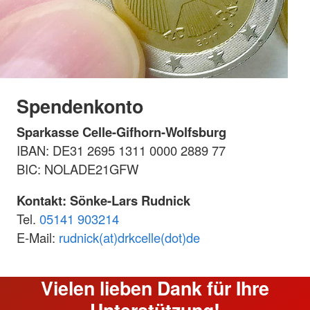
Spendenkonto
Sparkasse Celle-Gifhorn-Wolfsburg
IBAN: DE31 2695 1311 0000 2889 77
BIC: NOLADE21GFW
Kontakt: Sönke-Lars Rudnick
Tel.
05141 903214
E-Mail:
rudnick(at)drkcelle(dot)de
Vielen lieben Dank für Ihre
Unterstützung!