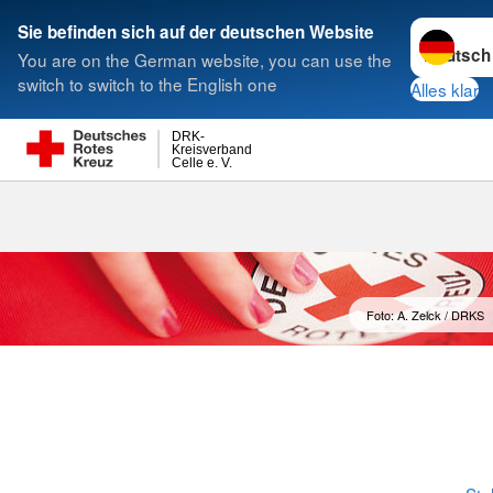
Sprache w
Sie befinden sich auf der deutschen Website
You are on the German website, you can use the
Suche
switch to switch to the English one
Alles klar
DRK-
Kreisverband
Celle e. V.
DRK als Arbe
Foto: A. Zelck / DRKS