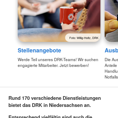
Foto: Willig-Holtz, DRK
Stellenangebote
Ausb
Werde Teil unseres DRK-Teams! Wir suchen
Die Aus
engagierte Mitarbeiter. Jetzt bewerben!
Anteile
Handlu
Notfall
Rund 170 verschiedene Dienstleistungen
bietet das DRK in Niedersachsen an.
Entsprechend vielfältig sind auch die