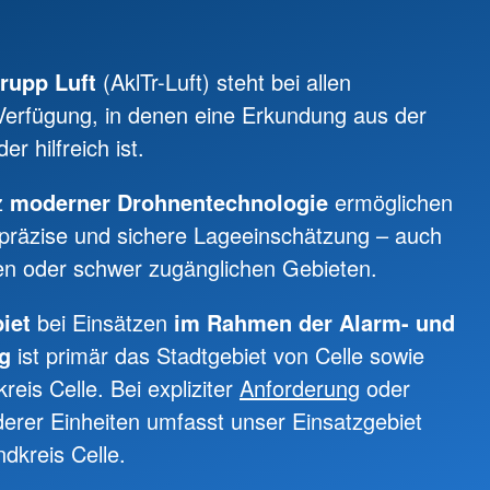
rupp Luft
(AklTr-Luft) steht bei allen
Verfügung, in denen eine Erkundung aus der
er hilfreich ist.
z
moderner Drohnentechnologie
ermöglichen
, präzise und sichere Lageeinschätzung – auch
hen oder schwer zugänglichen Gebieten.
biet
bei Einsätzen
im Rahmen der Alarm- und
g
ist primär das Stadtgebiet von Celle sowie
reis Celle. Bei expliziter
Anforderung
oder
erer Einheiten umfasst unser Einsatzgebiet
dkreis Celle.