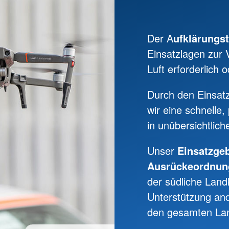
Der A
ufklärungst
Einsatzlagen zur 
Luft erforderlich od
Durch den Einsat
wir eine schnelle
in unübersichtlic
Unser
Einsatzge
Ausrückeordnun
der südliche Landk
Unterstützung and
den gesamten Lan