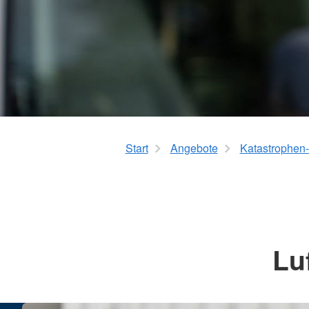
Erste Hilfe "Handicaps"
Kita-Formulare-Geb
Kurs AED- Frühdefibrillation
Ganztagsschulen
Schulbegleitung
Start
Angebote
Katastrophen
Lu