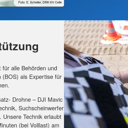
Foto: E. Scheller, DRK KV Celle
tützung
t für alle Behörden und
 (BOS) als Expertise für
hen.
nsatz- Drohne – DJI Mavic
echnik, Suchscheinwerfer
. Unsere Technik erlaubt
inuten (bei Volllast) am