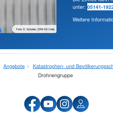
unter:
05141-192
Weitere Informati
Foto: E. Scheller, DRK KV Celle
Angebote
Katastrophen- und Bevölkerungssc
Drohnengruppe