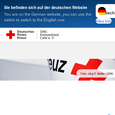
Sprache w
Sie befinden sich auf der deutschen Website
You are on the German website, you can use the
Suche
switch to switch to the English one
Alles klar
DRK-
Kreisverband
Celle e. V.
Öffnungszeite
Foto: Jörg F. Müller / DRK