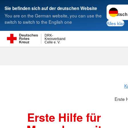
Sprache w
Sie befinden sich auf der deutschen Website
You are on the German website, you can use the
Suche
switch to switch to the English one
Alles klar
DRK-
Kreisverband
Celle e. V.
Erste Hilfe "
K
Erste 
Erste Hilfe für